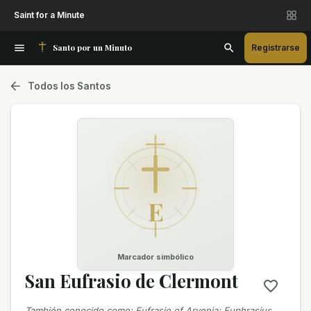
Saint for a Minute
Santo por un Minuto
Registrarse
Todos los Santos
E
Marcador simbólico
San Eufrasio de Clermont
También conocido como
:
Eufrasio of Arvenia; Euphrasius…