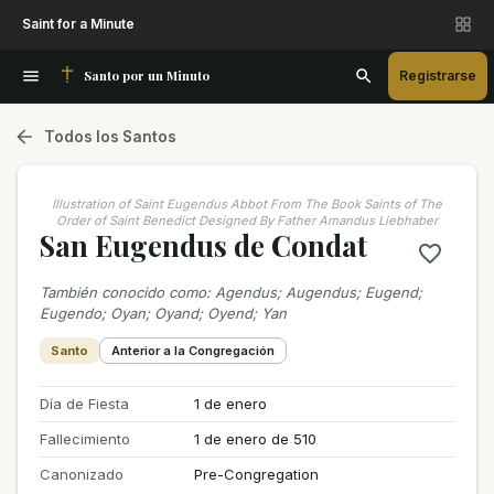
Saint for a Minute
Santo por un Minuto
Registrarse
Todos los Santos
Illustration of Saint Eugendus Abbot From The Book Saints of The
Order of Saint Benedict Designed By Father Amandus Liebhaber
San Eugendus de Condat
También conocido como
:
Agendus; Augendus; Eugend;
Eugendo; Oyan; Oyand; Oyend; Yan
Santo
Anterior a la Congregación
Día de Fiesta
1 de enero
Fallecimiento
1 de enero de 510
Canonizado
Pre-Congregation