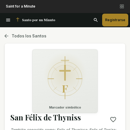
Saint for a Minute
Santo por un Minuto
Registrarse
Todos los Santos
F
Marcador simbólico
San Félix de Thyniss
También conocido como
:
Felix of Thynissa; Felix of Toniza;