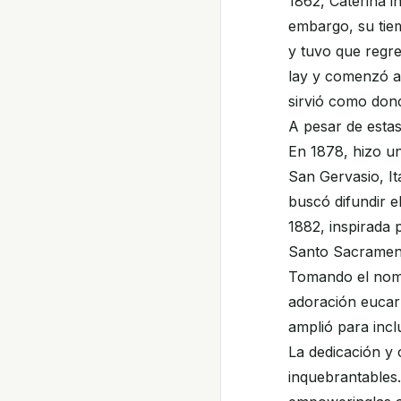
1862, Caterina i
embargo, su tie
y tuvo que regre
lay y comenzó a 
sirvió como donc
A pesar de estas
En 1878, hizo un
San Gervasio, It
buscó difundir e
1882, inspirada 
Santo Sacrament
Tomando el nomb
adoración eucar
amplió para incl
La dedicación y
inquebrantables.