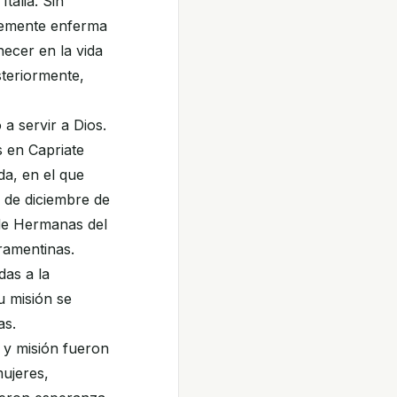
talia. Sin
vemente enferma
ecer en la vida
steriormente,
a servir a Dios.
s en Capriate
da, en el que
5 de diciembre de
o de Hermanas del
ramentinas.
as a la
u misión se
as.
y misión fueron
mujeres,