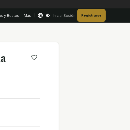
os y Beatos
Más
Iniciar Sesión
Registrarse
na