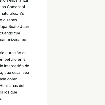
ajeron esperanza
erina Comensoli
 naturales. Su
n quienes
 Papa Beato Juan
ó cuando fue
e canonizada por
ble curación de
n peligro en el
a intercesión de
a, que desafiaba
erada como
s Hermanas del
s los que
s.