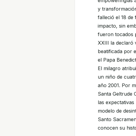
empoweringlas a 
y transformación
falleció el 18 d
impacto, sin em
fueron tocados 
XXIII la declaró
beatificada por 
el Papa Benedict
El milagro atrib
un niño de cuatr
año 2001. Por m
Santa Geltrude 
las expectativa
modelo de desint
Santo Sacrament
conocen su histo