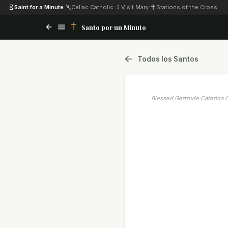
Saint for a Minute
·
Celiac Catholic
·
Visit Mary
·
Stations of the Cross
Santo por un Minuto
Todos los Santos
Blessed Gertrude Caterina 