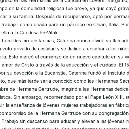
ngresó en las Hermanas de la Caridad en Lovere, Bergamo, I
mpo en la comunidad religiosa fue breve, ya que cayó gra
sar a su familia. Después de recuperarse, optó por perman
trabajar como criada para un párroco en Chiari, Italia. Po
ella a la Condesa Fé-Vitali.
 humildes circunstancias, Caterina nunca olvidó su llamado 
 voto privado de castidad y se dedicó a enseñar a los niño
alia. Esto marcó el comienzo de un nuevo capítulo en su vi
l amor de Cristo a través de la educación y el cuidado. El 1
por su devoción a la Eucaristía, Caterina fundó el Institut
o, que más tarde sería conocido como las Hermanas Sac
re de Hermana Gertrude, imaginó a las Hermanas dedicad
ística. Sin embargo, recomendado por el Papa León XIII, s
uir la enseñanza de jóvenes mujeres trabajadoras en fábric
 compromiso de la Hermana Gertrude con su congregación 
 Trabajó sin descanso para educar y elevar a las jóvenes 