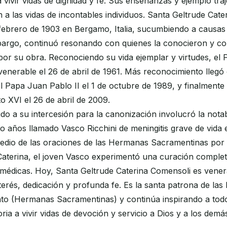
vivir vidas de dignidad y fe. Sus enseñanzas y ejemplo tr
 a las vidas de incontables individuos. Santa Geltrude Cat
e febrero de 1903 en Bergamo, Italia, sucumbiendo a causas
bargo, continuó resonando con quienes la conocieron y co
por su obra. Reconociendo su vida ejemplar y virtudes, el
 venerable el 26 de abril de 1961. Más reconocimiento lleg
el Papa Juan Pablo II el 1 de octubre de 1989, y finalment
o XVI el 26 de abril de 2009.
uido a su intercesión para la canonización involucró la nota
o años llamado Vasco Ricchini de meningitis grave de vida e
edio de las oraciones de las Hermanas Sacramentinas por l
Caterina, el joven Vasco experimentó una curación complet
s médicas. Hoy, Santa Geltrude Caterina Comensoli es ven
erés, dedicación y profunda fe. Es la santa patrona de la
o (Hermanas Sacramentinas) y continúa inspirando a todo
ria a vivir vidas de devoción y servicio a Dios y a los demá