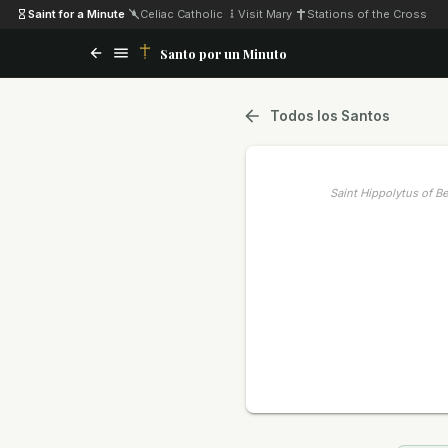
Saint for a Minute
·
Celiac Catholic
·
Visit Mary
·
Stations of the Cross
Santo por un Minuto
Todos los Santos
Saint Hippolytus of Be