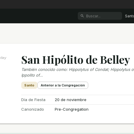
Sant
San Hipólito de Belley
lley
También conocido como
:
Hippolytus of Condat; Hippolytus o
Ippolito of…
Santo
Anterior a la Congregación
Día de Fiesta
20 de noviembre
Canonizado
Pre-Congregation