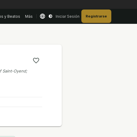
os y Beatos
Más
Iniciar Sesión
Registrarse
f Saint-Oyend;