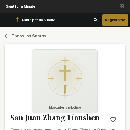
Saint for a Minute
Santo por un Minuto
Registrarse
Todos los Santos
J
Marcador simbólico
San Juan Zhang Tianshen
También conocido como
:
John Zhang Tianshen Ruowang;