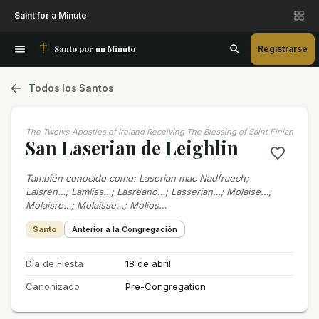
Saint for a Minute
Santo por un Minuto
Registrarse
Todos los Santos
The Twelve Apostles of Ireland Receiving The Blessing of Saint Finian
San Laserian de Leighlin
También conocido como
:
Laserian mac Nadfraech;
Laisren…; Lamliss…; Lasreano…; Lasserian…; Molaise…;
Molaisre…; Molaisse…; Molios…
Santo
Anterior a la Congregación
Día de Fiesta
18 de abril
Canonizado
Pre-Congregation