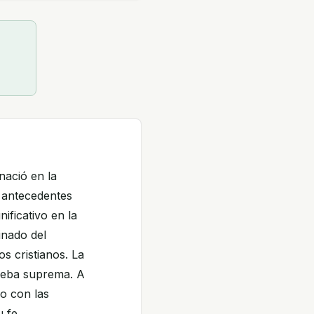
nació en la
o antecedentes
ificativo en la
inado del
 cristianos. La
rueba suprema. A
o con las
u fe