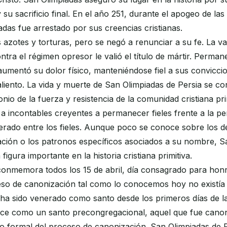
 su sacrificio final. En el año 251, durante el apogeo de la
adas fue arrestado por sus creencias cristianas.
azotes y torturas, pero se negó a renunciar a su fe. La va
tra el régimen opresor le valió el título de mártir. Permane
umentó su dolor físico, manteniéndose fiel a sus conviccio
aliento. La vida y muerte de San Olimpiadas de Persia se co
nio de la fuerza y resistencia de la comunidad cristiana pri
ró a incontables creyentes a permanecer fieles frente a la p
rado entre los fieles. Aunque poco se conoce sobre los de
ación o los patronos específicos asociados a su nombre, S
figura importante en la historia cristiana primitiva.
onmemora todos los 15 de abril, día consagrado para honra
so de canonización tal como lo conocemos hoy no existía 
ha sido venerado como santo desde los primeros días de la 
oce como un santo precongregacional, aquel que fue cano
to formal del proceso de canonización. San Olimpiadas de 