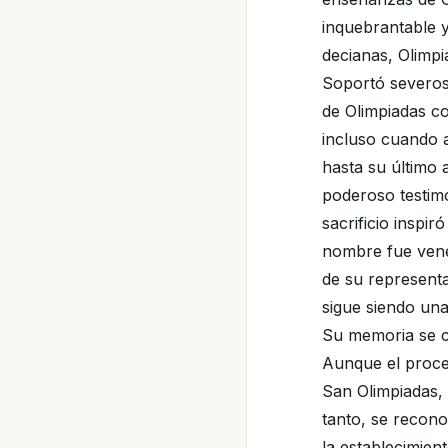
inquebrantable y
decianas, Olimpi
Soportó severos 
de Olimpiadas con
incluso cuando a
hasta su último 
poderoso testimo
sacrificio inspi
nombre fue vene
de su represent
sigue siendo una 
Su memoria se c
Aunque el proce
San Olimpiadas, 
tanto, se recon
la establecimien