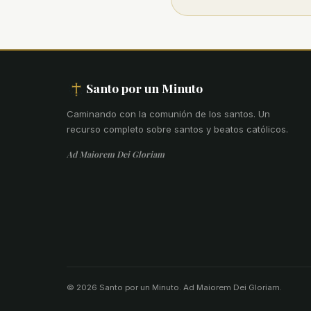
Santo por un Minuto
Caminando con la comunión de los santos
.
Un
recurso completo sobre santos y beatos católicos.
Ad Maiorem Dei Gloriam
© 2026 Santo por un Minuto. Ad Maiorem Dei Gloriam.