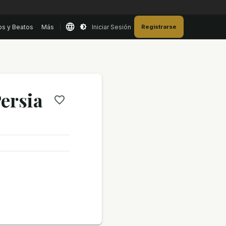
os y Beatos
Más
Iniciar Sesión
Registrarse
ersia