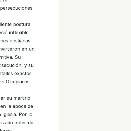
s persecuciones
liente postura
ció inflexible
nes cristianas
nvirtieron en un
mitiva. Su
ersecución, y su
talles exactos
an Olimpiadas
r su martirio.
en la época de
Iglesia. Por lo
nizado antes de
Persia