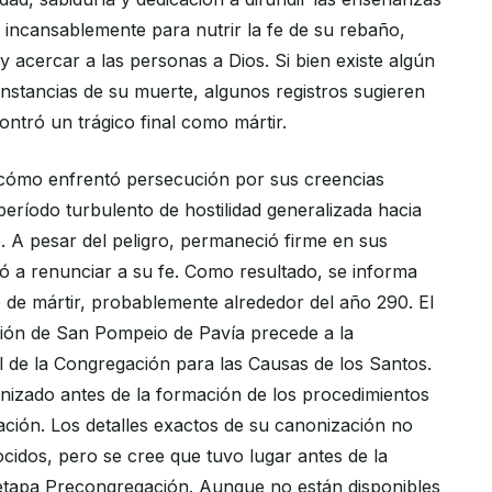
ó incansablemente para nutrir la fe de su rebaño,
y acercar a las personas a Dios. Si bien existe algún
unstancias de su muerte, algunos registros sugieren
tró un trágico final como mártir.
 cómo enfrentó persecución por sus creencias
período turbulento de hostilidad generalizada hacia
e. A pesar del peligro, permaneció firme en sus
ó a renunciar a su fe. Como resultado, se informa
 de mártir, probablemente alrededor del año 290. El
ión de San Pompeio de Pavía precede a la
l de la Congregación para las Causas de los Santos.
onizado antes de la formación de los procedimientos
ión. Los detalles exactos de su canonización no
idos, pero se cree que tuvo lugar antes de la
 etapa Precongregación. Aunque no están disponibles