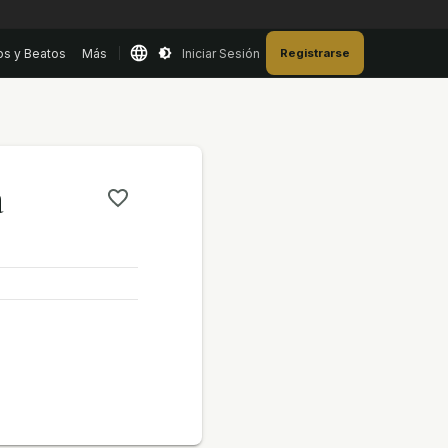
os y Beatos
Más
Iniciar Sesión
Registrarse
a