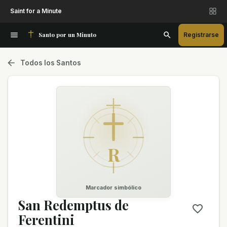
Saint for a Minute
Santo por un Minuto
Registrarse
Todos los Santos
R
Marcador simbólico
San Redemptus de
Ferentini