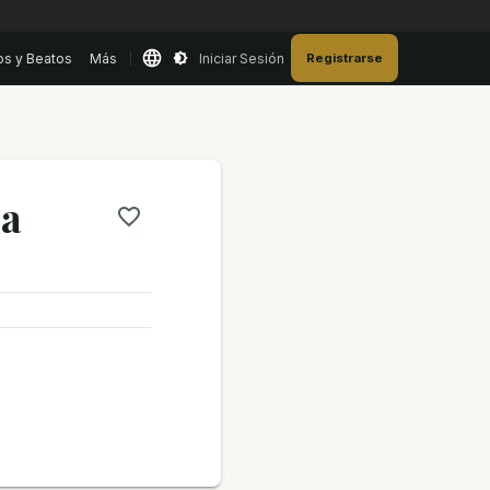
os y Beatos
Más
Iniciar Sesión
Registrarse
ca