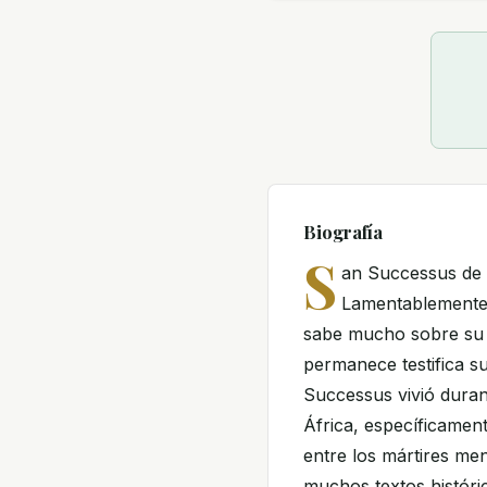
Biografía
S
an Successus de Áf
Lamentablemente, 
sabe mucho sobre su 
permanece testifica s
Successus vivió durant
África, específicame
entre los mártires m
muchos textos históri