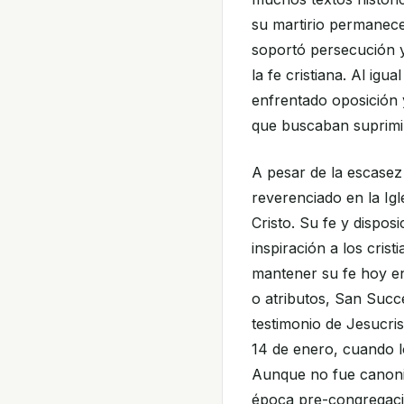
su martirio permanec
soportó persecución 
la fe cristiana. Al ig
enfrentado oposición 
que buscaban suprimir 
A pesar de la escasez
reverenciado en la Igl
Cristo. Su fe y dispos
inspiración a los cris
mantener su fe hoy en
o atributos, San Suc
testimonio de Jesucris
14 de enero, cuando l
Aunque no fue canoniz
época pre-congregación