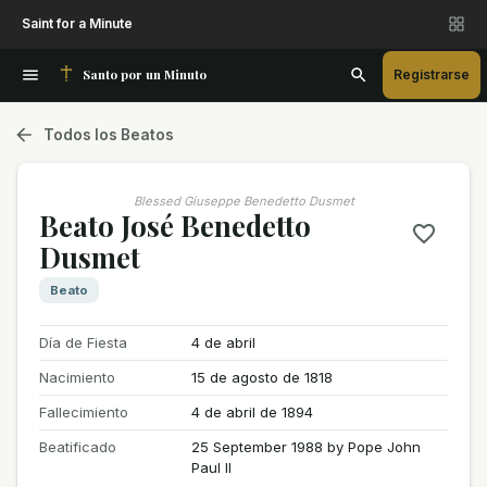
Saint for a Minute
Santo por un Minuto
Registrarse
Todos los Beatos
Blessed Giuseppe Benedetto Dusmet
Beato José Benedetto
Dusmet
Beato
Día de Fiesta
4 de abril
Nacimiento
15 de agosto de 1818
Fallecimiento
4 de abril de 1894
Beatificado
25 September 1988 by Pope John
Paul II