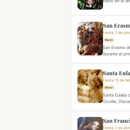
nació en el añ
San Erasm
Fiesta
:
2 de jun
Mártir
San Erasmo de
durante el pri
Santa Eula
Fiesta
:
12 de fe
Mártir
Santa Eulalia 
Occille, Olacie
San Franc
Fiesta
:
2 de abri