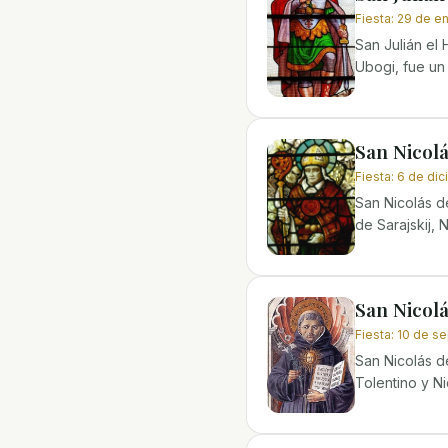
Fiesta
:
29 de e
San Julián el 
Ubogi, fue un
San Nicolá
Fiesta
:
6 de di
San Nicolás d
de Sarajskij, N
San Nicolá
Fiesta
:
10 de s
San Nicolás d
Tolentino y N