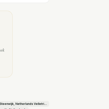
eek
watermen Worshipful Company of Founders — Aarhus, Denmark, diocese of Canino, Italy Dundee, Scotland Steenwijk, Netherlands Velletri, Italy Worshipful Company of Bakers