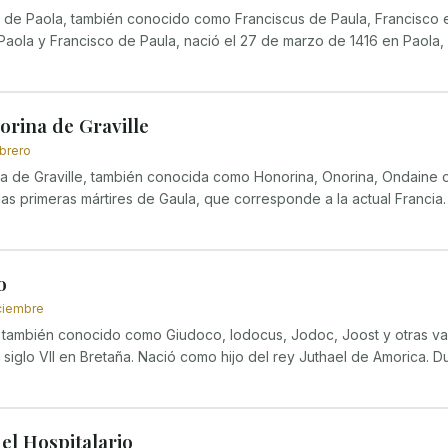
 de Paola, también conocido como Franciscus de Paula, Francisco
Paola y Francisco de Paula, nació el 27 de marzo de 1416 en Paola, C
orina de Graville
brero
a de Graville, también conocida como Honorina, Onorina, Ondaine o
s primeras mártires de Gaula, que corresponde a la actual Francia. S
o
ciembre
también conocido como Giudoco, Iodocus, Jodoc, Joost y otras va
 siglo VII en Bretaña. Nació como hijo del rey Juthael de Amorica. Du
 el Hospitalario