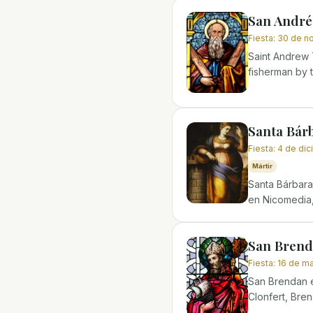
San Andrés
Fiesta
:
30 de n
Saint Andrew 
fisherman by t
Santa Bár
Fiesta
:
4 de di
Mártir
Santa Bárbara,
en Nicomedia, 
San Bren
Fiesta
:
16 de m
San Brendan 
Clonfert, Bre