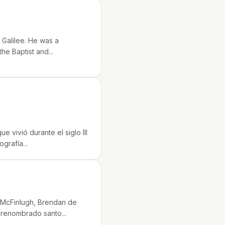
 Galilee. He was a
he Baptist and...
 vivió durante el siglo III
grafía...
 McFinlugh, Brendan de
 renombrado santo...