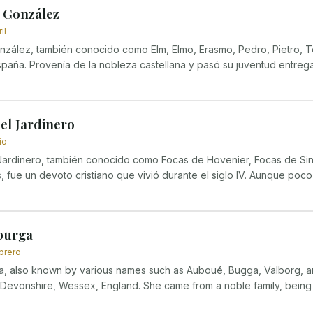
 González
il
zález, también conocido como Elm, Elmo, Erasmo, Pedro, Pietro, T
spaña. Provenía de la nobleza castellana y pasó su juventud entregad
el Jardinero
io
Jardinero, también conocido como Focas de Hovenier, Focas de Sino
 fue un devoto cristiano que vivió durante el siglo IV. Aunque poco
burga
brero
a, also known by various names such as Auboué, Bugga, Valborg, 
 Devonshire, Wessex, England. She came from a noble family, being t