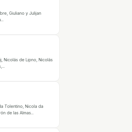
re, Giuliano y Julijan
..
, Nicolás de Lipno, Nicolás
...
a Tolentino, Nicola da
n de las Almas...