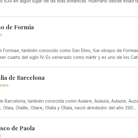
o 634 en algún lugar de las Islas Británicas. Huérfano desde edad t
o de Formia
io
 Formiae, también conocido como San Elmo, fue obispo de Formiae 
mer cuarto del siglo IV. Es venerado como mártir y es uno de los Cat
lia de Barcelona
brero
de Barcelona, también conocida como Aulaire, Aulazia, Aulazie, Auzalie,
, Olaia, Olaille, Olaire, Olalla y Ollala, nació alrededor del año 290...
isco de Paola
l