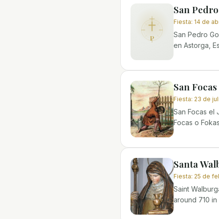
San Pedro
Fiesta
:
14 de abr
San Pedro Gon
P
en Astorga, E
San Focas 
Fiesta
:
23 de jul
San Focas el 
Focas o Fokas,
Santa Wal
Fiesta
:
25 de fe
Saint Walburg
around 710 in