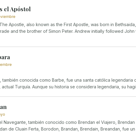
 el Apóstol
oviembre
The Apostle, also known as the First Apostle, was born in Bethsaida,
rade and the brother of Simon Peter. Andrew initially followed John t
bara
ciembre
 también conocida como Barbe, fue una santa católica legendaria que
actual Turquía. Aunque su historia se considera legendaria, su hagio
dan
ayo
el Navegante, también conocido como Brendan el Viajero, Brendan
ndan de Cluain Ferta, Borodon, Brandan, Brendain, Breandan, fue un