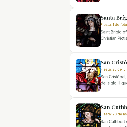
Santa Bríg
Fiesta
:
1 de feb
Saint Brigid o
Christian Pict
San Cristó
Fiesta
:
25 de jul
San Cristóbal,
del siglo III 
San Cuthb
Fiesta
:
20 de m
San Cuthbert 