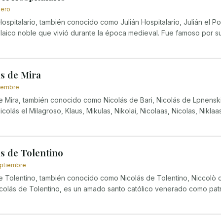
nero
Hospitalario, también conocido como Julián Hospitalario, Julián el Pob
 laico noble que vivió durante la época medieval. Fue famoso por su.
s de Mira
ciembre
e Mira, también conocido como Nicolás de Bari, Nicolás de Lpnenskij
icolás el Milagroso, Klaus, Mikulas, Nikolai, Nicolaas, Nicolas, Niklaas,
s de Tolentino
eptiembre
e Tolentino, también conocido como Nicolás de Tolentino, Niccolò d
icolás de Tolentino, es un amado santo católico venerado como patró