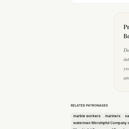
Pr
B
De
in
yo
an
RELATED PATRONAGES
marble workers
mariners
sa