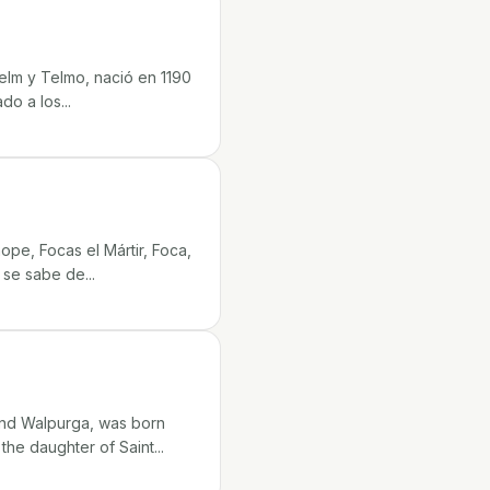
elm y Telmo, nació en 1190
o a los...
pe, Focas el Mártir, Foca,
 se sabe de...
and Walpurga, was born
he daughter of Saint...