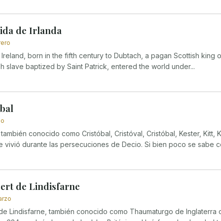
ida de Irlanda
rero
f Ireland, born in the fifth century to Dubtach, a pagan Scottish king 
ish slave baptized by Saint Patrick, entered the world under...
bal
io
 también conocido como Cristóbal, Cristóval, Cristóbal, Kester, Kitt, Ki
que vivió durante las persecuciones de Decio. Si bien poco se sabe co
ert de Lindisfarne
arzo
de Lindisfarne, también conocido como Thaumaturgo de Inglaterra o