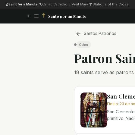
Saint for a Minute
·
Celiac Catholic
·
Visit Mary
·
Stations of the Cross
Santo por un Minuto
Santos Patronos
Other
Patron Sai
18 saints serve as patrons
San Cleme
Fiesta
:
23 de n
San Clemente 
primitivo. Nac