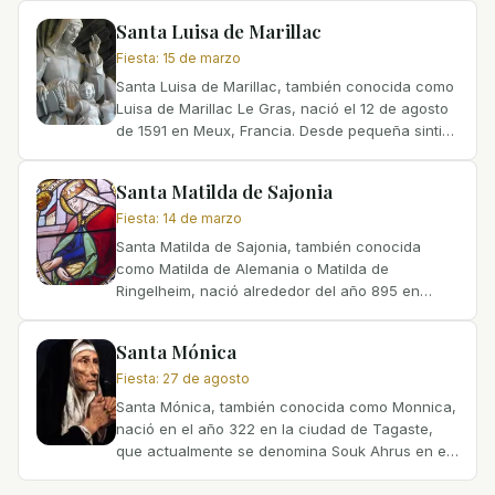
nació en la...
Santa Luisa de Marillac
Fiesta
:
15 de marzo
Santa Luisa de Marillac, también conocida como
Luisa de Marillac Le Gras, nació el 12 de agosto
de 1591 en Meux, Francia. Desde pequeña sintió
la llamada a la vida religiosa, pero no logró
ingresar...
Santa Matilda de Sajonia
Fiesta
:
14 de marzo
Santa Matilda de Sajonia, también conocida
como Matilda de Alemania o Matilda de
Ringelheim, nació alrededor del año 895 en
Engern, Westfalia, Alemania. Era hija del conde
Dietrich de Westfalia y de...
Santa Mónica
Fiesta
:
27 de agosto
Santa Mónica, también conocida como Monnica,
nació en el año 322 en la ciudad de Tagaste,
que actualmente se denomina Souk Ahrus en el
norte de África romano, actual Argelia. Fue