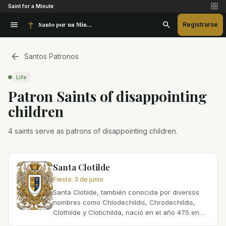
Saint for a Minute
Santo por un Minuto
Registrarse
Santos Patronos
Life
Patron Saint
s
of
disappointing
children
4 saints serve as patrons of disappointing children.
Santa Clotilde
Fiesta
:
3 de junio
Santa Clotilde, también conocida por diversos
nombres como Chlodechildis, Chrodechildis,
Clothilde y Clotichilda, nació en el año 475 en
Lyon, Francia. Hija del rey Cliperico de Borgoña,