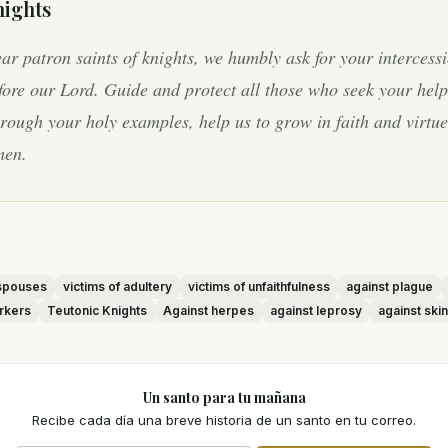
nights
ar patron saints of knights, we humbly ask for your intercess
fore our Lord. Guide and protect all those who seek your help
rough your holy examples, help us to grow in faith and virtue
en.
spouses
victims of adultery
victims of unfaithfulness
against plague
orkers
Teutonic Knights
Against herpes
against leprosy
against ski
Un santo para tu mañana
Recibe cada día una breve historia de un santo en tu correo.