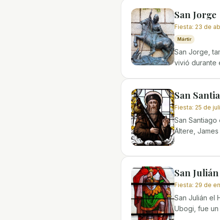
San Jorge
Fiesta
:
23 de abr
Mártir
San Jorge, ta
vivió durante 
San Santi
Fiesta
:
25 de jul
San Santiago
Ältere, James
San Julián
Fiesta
:
29 de e
San Julián el 
Ubogi, fue un