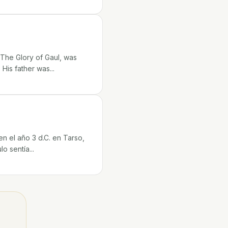
 The Glory of Gaul, was
is father was...
 el año 3 d.C. en Tarso,
o sentía...