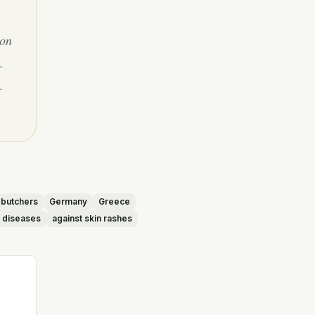
ion
.
.
butchers
Germany
Greece
n diseases
against skin rashes