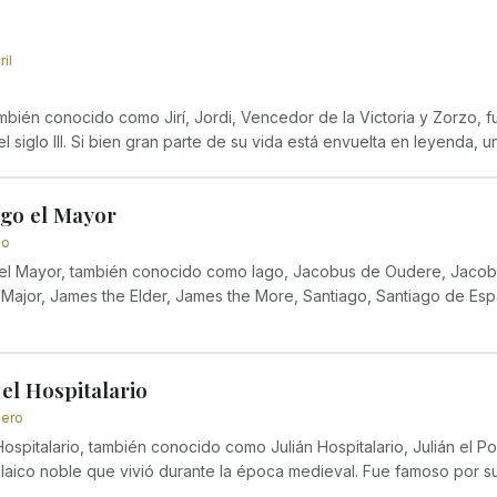
il
mbién conocido como Jirí, Jordi, Vencedor de la Victoria y Zorzo, f
el siglo III. Si bien gran parte de su vida está envuelta en leyenda, un
ago el Mayor
io
 el Mayor, también conocido como Iago, Jacobus de Oudere, Jacob
 Major, James the Elder, James the More, Santiago, Santiago de Espa
 el Hospitalario
nero
Hospitalario, también conocido como Julián Hospitalario, Julián el Pob
 laico noble que vivió durante la época medieval. Fue famoso por su.