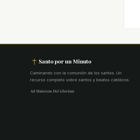
Santo por un Minuto
Caminando con la comunión de los santos
.
Un
recurso completo sobre santos y beatos católicos.
Ad Maiorem Dei Gloriam