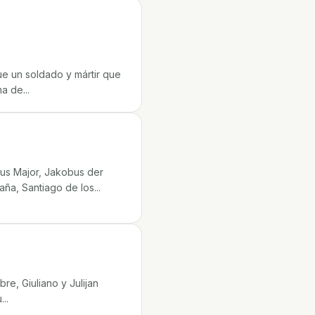
ue un soldado y mártir que
a de...
us Major, Jakobus der
ña, Santiago de los...
re, Giuliano y Julijan
..