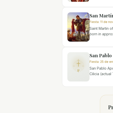
San Martí
Fiesta
:
11 de n
Saint Martin o
born in appro
San Pablo 
Fiesta
:
25 de e
San Pablo Apó
P
Cilicia (actua
Pr