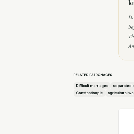
k
De
be
Th
Am
RELATED PATRONAGES
Difficult marriages
separated 
Constantinople
agricultural w