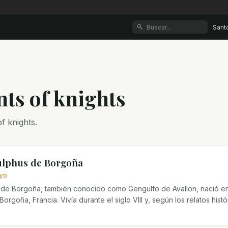
Sant
nt
s
of
knights
f knights.
lphus de Borgoña
ayo
de Borgoña, también conocido como Gengulfo de Avallon, nació e
orgoña, Francia. Vivía durante el siglo VIII y, según los relatos hist