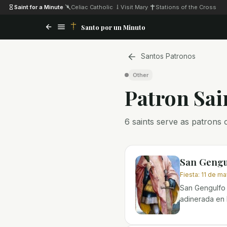
Saint for a Minute
·
Celiac Catholic
·
Visit Mary
·
Stations of the Cross
Santo por un Minuto
Santos Patronos
Other
Patron Sai
6 saints serve as patrons o
San Gengu
Fiesta
:
11 de m
San Gengulfo 
adinerada en B