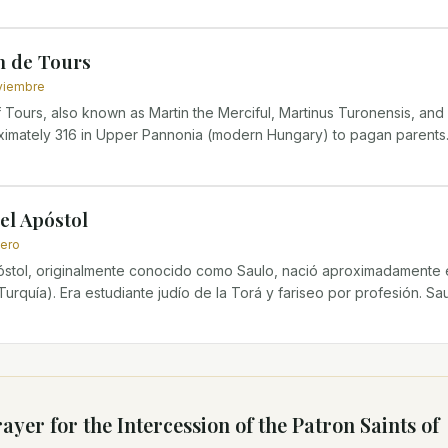
n de Tours
oviembre
f Tours, also known as Martin the Merciful, Martinus Turonensis, and
ximately 316 in Upper Pannonia (modern Hungary) to pagan parents. H
el Apóstol
nero
stol, originalmente conocido como Saulo, nació aproximadamente en
l Turquía). Era estudiante judío de la Torá y fariseo por profesión. Saul
ayer for the Intercession of
the Patron Saints of