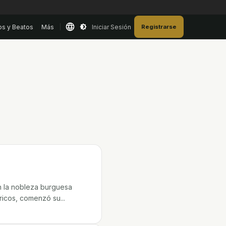
os y Beatos
Más
Iniciar Sesión
Registrarse
n la nobleza burguesa
óricos, comenzó su...