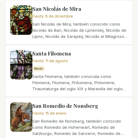
galorromana....
San Nicolás de Mira
Fiesta
:
6 de diciembre
San Nicolás de Mira, también conocido como
Nicolás de Bari, Nicolás de Lpnenskij, Nicolás de
Lipno, Nicolás de Sarajskij, Nicolás el Milagroso,
Klaus, Mikulas, Nikolai, Nicolaas, Nicolas,
Niklaas,...
Santa Filomena
Fiesta
:
11 de agosto
Mártir
Santa Filomena, también conocida como
Filomena, Filumena, Philumena, Philomene,
Thaumaturga del siglo XIX y Maravilla del siglo
XIX, es una santa católica cuya vida permanece
en gran parte...
San Romedio de Nonsberg
Fiesta
:
15 de enero
San Romedio de Nonsberg, también conocido
como Romedio de Hohenwart, Romedio de
Salzburgo, Romedio de Sanzeno, Romedio de