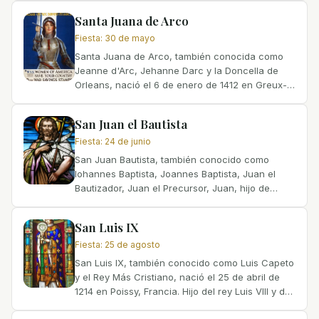
March 11, 1910, in...
Santa Juana de Arco
Fiesta
:
30 de mayo
Santa Juana de Arco, también conocida como
Jeanne d'Arc, Jehanne Darc y la Doncella de
Orleans, nació el 6 de enero de 1412 en Greux-
Domremy, Lorena, Francia. Hija de Jacques d'Arc
e Isabelle Romee,...
San Juan el Bautista
Fiesta
:
24 de junio
San Juan Bautista, también conocido como
Iohannes Baptista, Joannes Baptista, Juan el
Bautizador, Juan el Precursor, Juan, hijo de
Zacarías, Juan Bautista y Yochanan ben
Zecharyah, fue una figura...
San Luis IX
Fiesta
:
25 de agosto
San Luis IX, también conocido como Luis Capeto
y el Rey Más Cristiano, nació el 25 de abril de
1214 en Poissy, Francia. Hijo del rey Luis VIII y de
Blanca de Castilla, a los once años se convirtió