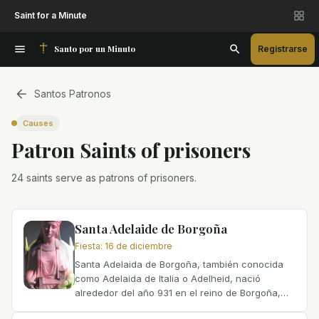
Saint for a Minute
Santo por un Minuto
Registrarse
Santos Patronos
Causes
Patron Saint
s
of
prisoners
24 saints serve as patrons of prisoners.
Santa Adelaide de Borgoña
Fiesta
:
16 de diciembre
Santa Adelaida de Borgoña, también conocida
como Adelaida de Italia o Adelheid, nació
alrededor del año 931 en el reino de Borgoña,
que hoy corresponde a la moderna Borgoña,