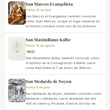
en...
San Marcos Evangelista
Fiesta
:
25 de abril
San Marcos el Evangelista, también conocido
como Juan Marcos, ocupa un lugar especial en
la historia cristiana como uno de los primeros
discípulos y una figura significativa en la
difusión del...
San Maximiliano Kolbe
Fiesta
:
14 de agosto
M
Mártir
San Maximiliano Kolbe, también conocido como
el Apóstol de la Consagración a María, nació
como Raúl Kolbe el 7 de enero de 1894 en
Zdunska Wola, una ciudad en Polonia ocupada
por Rusia. Era el...
San Medardo de Noyon
Fiesta
:
8 de junio
San Medardo de Noyon, también conocido como
Medardo o Medardo, nació alrededor del año
456 en Salency, Picardía, Francia. Era hijo de
Nectardus, noble franco, y Protagia, de nobleza