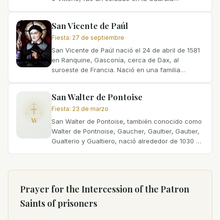
Pretoriana romana. Nació en el siglo III en
Mauretania, África, y...
San Vicente de Paúl
Fiesta
:
27 de septiembre
San Vicente de Paúl nació el 24 de abril de 1581
en Ranquine, Gasconía, cerca de Dax, al
suroeste de Francia. Nació en una familia
campesina, pero mostró una inteligencia
excepcional desde muy joven....
San Walter de Pontoise
Fiesta
:
23 de marzo
W
San Walter de Pontoise, también conocido como
Walter de Pontnoise, Gaucher, Gaultier, Gautier,
Gualterio y Gualtiero, nació alrededor de 1030 en
Andainville, Picardía, Francia. Estaba bien
educado,...
Prayer for the Intercession of
the Patron
Saints of prisoners