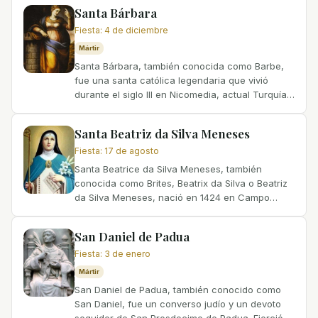
Francia. Era hija del rey...
Santa Bárbara
Fiesta
:
4 de diciembre
Mártir
Santa Bárbara, también conocida como Barbe,
fue una santa católica legendaria que vivió
durante el siglo III en Nicomedia, actual Turquía.
Aunque su historia se considera legendaria, su
hagiografía...
Santa Beatriz da Silva Meneses
Fiesta
:
17 de agosto
Santa Beatrice da Silva Meneses, también
conocida como Brites, Beatrix da Silva o Beatriz
da Silva Meneses, nació en 1424 en Campo
Maior, Portalegre, Portugal. Provenía de una
familia noble y era...
San Daniel de Padua
Fiesta
:
3 de enero
Mártir
San Daniel de Padua, también conocido como
San Daniel, fue un converso judío y un devoto
seguidor de San Prosdocimo de Padua. Ejerció