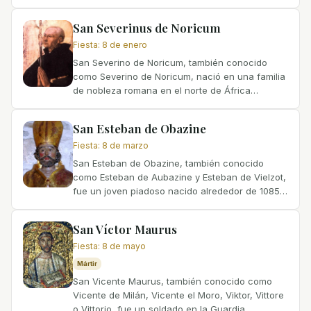
Thaur y Romedio de diversos otros lugares,
nació en la noble familia de los...
San Severinus de Noricum
Fiesta
:
8 de enero
San Severino de Noricum, también conocido
como Severino de Noricum, nació en una familia
de nobleza romana en el norte de África
alrededor del año 410. Llevó una vida de
privilegio y riqueza, pero en...
San Esteban de Obazine
Fiesta
:
8 de marzo
San Esteban de Obazine, también conocido
como Esteban de Aubazine y Esteban de Vielzot,
fue un joven piadoso nacido alrededor de 1085
en Limousin, Francia. Desde su más tierna edad,
mostró gran...
San Víctor Maurus
Fiesta
:
8 de mayo
Mártir
San Vicente Maurus, también conocido como
Vicente de Milán, Vicente el Moro, Viktor, Vittore
o Vittorio, fue un soldado en la Guardia