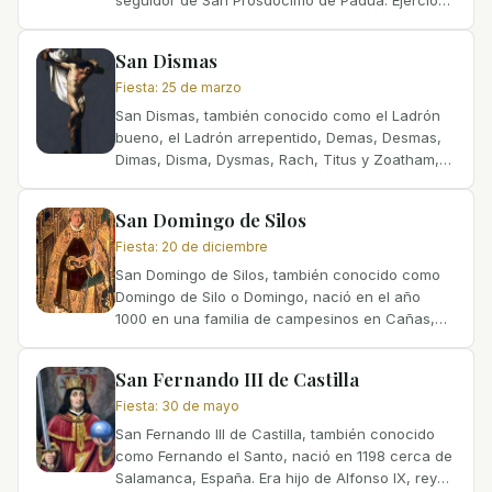
como diácono y acompañó a San Prosdocimo en
sus misiones,...
San Dismas
Fiesta
:
25 de marzo
San Dismas, también conocido como el Ladrón
bueno, el Ladrón arrepentido, Demas, Desmas,
Dimas, Disma, Dysmas, Rach, Titus y Zoatham,
es honrado por la Iglesia Católica como el ladrón
arrepentido que...
San Domingo de Silos
Fiesta
:
20 de diciembre
San Domingo de Silos, también conocido como
Domingo de Silo o Domingo, nació en el año
1000 en una familia de campesinos en Cañas,
Navarra, España. En su juventud, trabajó como
pastor, pero sintió...
San Fernando III de Castilla
Fiesta
:
30 de mayo
San Fernando III de Castilla, también conocido
como Fernando el Santo, nació en 1198 cerca de
Salamanca, España. Era hijo de Alfonso IX, rey