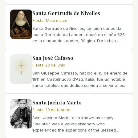
de León, y Berenguela, hija del rey Alfonso III
de...
Santa Gertrudis de Nivelles
Fiesta
:
17 de marzo
Santa Gertrude de Nivelles, también conocida
como Gertrude de Landen, nació en el año 626
en la ciudad de Landen, Bélgica. Era la hija
menor de San Pepín de Landen, noble, y Santa
Idá de Nivelles,...
San José Cafasso
Fiesta
:
23 de junio
J
San Giuseppe Cafasso, nacido el 15 de enero de
1811 en Castelnuovo d'Asti, Italia, fue un notable
santo católico que dedicó su vida a servir a los
demás y a levantar a los marginados. A pesar
de...
Santa Jacinta Marto
Fiesta
:
20 de febrero
Saint Jacinta Marto, also known as simply
"Jacinta," was a young visionary who
experienced the apparitions of the Blessed
Virgin Mary in Fatima, Portugal, in 1917. Born on