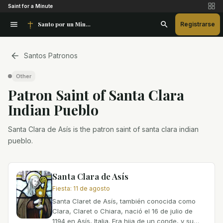
Saint for a Minute
Santo por un Minuto
Registrarse
Santos Patronos
Other
Patron Saint
of
Santa Clara
Indian Pueblo
Santa Clara de Asís is the patron saint of santa clara indian
pueblo.
Santa Clara de Asís
Fiesta
:
11 de agosto
Santa Claret de Asís, también conocida como
Clara, Claret o Chiara, nació el 16 de julio de
1194 en Asís, Italia. Era hija de un conde, y su