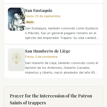
Jesucristo. Se cree que fue un íntimo amigo del
Santo Felipe y siempre...
San Eustaquio
Fiesta
:
20 de septiembre
Mártir
San Eustaquio, también conocido como Eustacio
o Plácido, fue un general pagano romano en el
ejército del emperador Trajano. Su vida cambió
drásticamente tras una cacería, durante la cual
tuvo una...
San Humberto de Liège
Fiesta
:
3 de noviembre
H
San Huberto de Lieja, también conocido como el
Apóstol de los Ardennes, Huberto Cazador,
Hubertus y Uberto, nació alrededor del año 656
en Maastricht, Países Bajos. Era nieto de
Cariberto, rey de...
Prayer for the Intercession of
the Patron
Saints of trappers