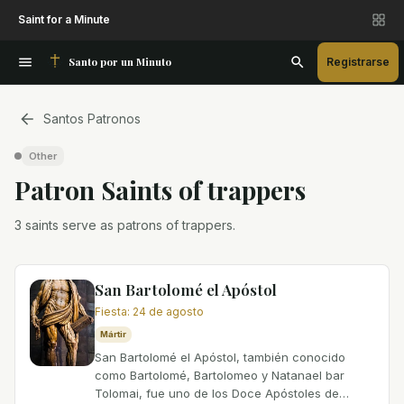
Saint for a Minute
Santo por un Minuto
Registrarse
Santos Patronos
Other
Patron Saint
s
of
trappers
3 saints serve as patrons of trappers.
San Bartolomé el Apóstol
Fiesta
:
24 de agosto
Mártir
San Bartolomé el Apóstol, también conocido
como Bartolomé, Bartolomeo y Natanael bar
Tolomai, fue uno de los Doce Apóstoles de