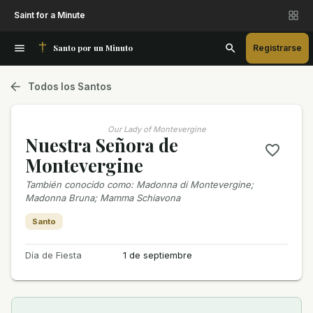
Saint for a Minute
Santo por un Minuto
Registrarse
Todos los Santos
Our Lady of Montevergine
Nuestra Señora de
Montevergine
También conocido como
:
Madonna di Montevergine;
Madonna Bruna; Mamma Schiavona
Santo
Día de Fiesta
1 de septiembre