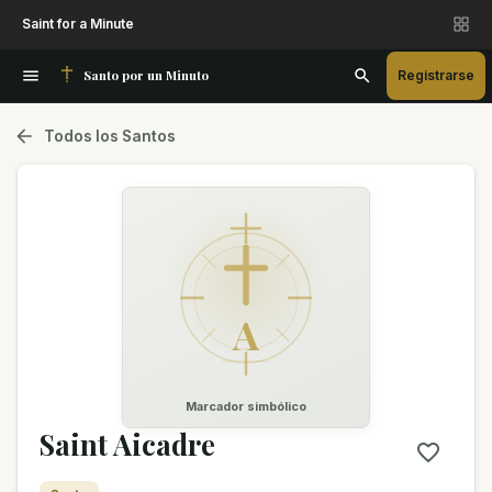
Saint for a Minute
Santo por un Minuto
Registrarse
Todos los Santos
A
Marcador simbólico
Saint Aicadre